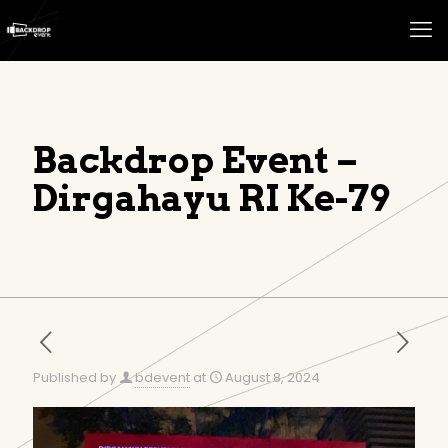
Backdrop Event –
Dirgahayu RI Ke-79
Published by
bdevent
at
August 8, 2024