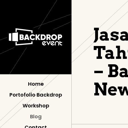
Jas
Tah
– B
New
Home
Portofolio Backdrop
Workshop
Blog
Contact