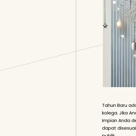
Tahun Baru ad
kolega. Jika A
impian Anda d
dapat disesuai
publik.