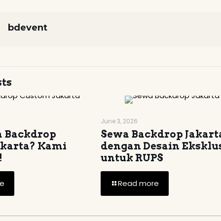
bdevent
sts
June 3, 2026
a Backdrop
Sewa Backdrop Jakart
akarta? Kami
dengan Desain Eksklus
!
untuk RUPS
e
Read more