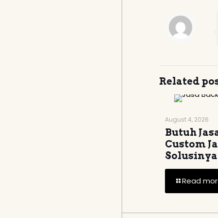
Related po
August 4, 2026
Butuh Jas
Custom J
Solusinya
Read mor