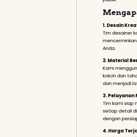
Mengapa
1. Desain Krea
Tim desainer k
mencerminkan 
Anda.
2. Material Be
Kami menggunak
kokoh dan taha
dan menjadi la
3. Pelayanan 
Tim kami siap
setiap detail 
dengan persia
4. Harga Ter