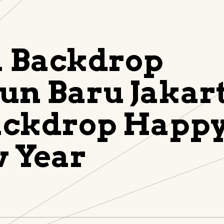
a Backdrop
un Baru Jakar
ackdrop Happ
 Year